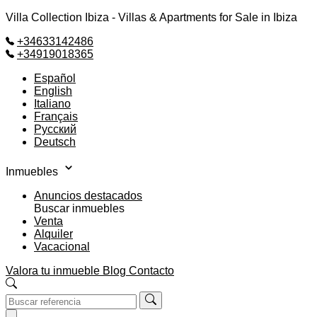
Villa Collection Ibiza - Villas & Apartments for Sale in Ibiza
+34633142486
+34919018365
Español
English
Italiano
Français
Русский
Deutsch
Inmuebles
Anuncios destacados
Buscar inmuebles
Venta
Alquiler
Vacacional
Valora tu inmueble
Blog
Contacto