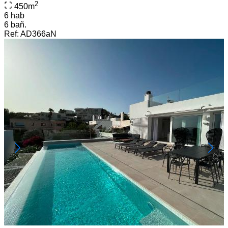
2
450
m
6 hab
6 bañ.
Ref:
AD366aN