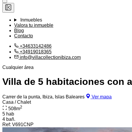
Inmuebles
Valora tu inmueble
Blog
Contacto
+34633142486
+34919018365
info@villacollectionibiza.com
Cualquier área
Villa de 5 habitaciones con 
Carrer de la punta, Ibiza, Islas Baleares
Ver mapa
Casa / Chalet
2
508
m
5 hab
4 bañ.
Ref:
V691CNP