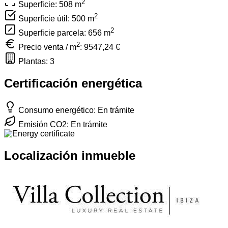
2
Superficie: 508
m
2
Superficie útil: 500
m
2
Superficie parcela: 656
m
2
Precio venta / m
:
9547,24 €
Plantas: 3
Certificación energética
Consumo energético: En trámite
Emisión CO2: En trámite
Localización inmueble