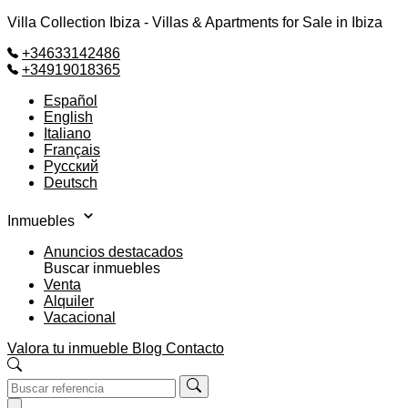
Villa Collection Ibiza - Villas & Apartments for Sale in Ibiza
+34633142486
+34919018365
Español
English
Italiano
Français
Русский
Deutsch
Inmuebles
Anuncios destacados
Buscar inmuebles
Venta
Alquiler
Vacacional
Valora tu inmueble
Blog
Contacto