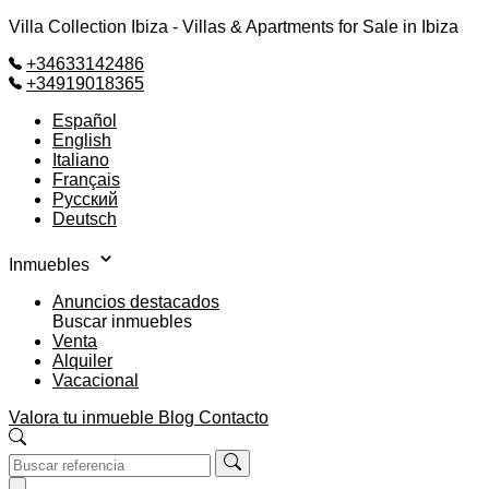
Villa Collection Ibiza - Villas & Apartments for Sale in Ibiza
+34633142486
+34919018365
Español
English
Italiano
Français
Русский
Deutsch
Inmuebles
Anuncios destacados
Buscar inmuebles
Venta
Alquiler
Vacacional
Valora tu inmueble
Blog
Contacto