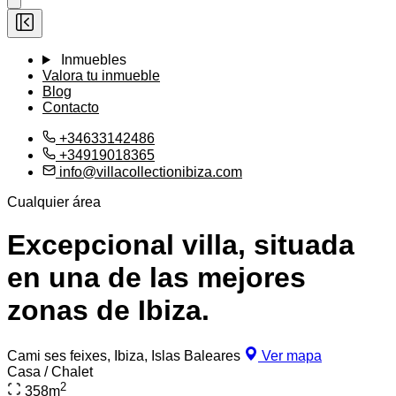
Inmuebles
Valora tu inmueble
Blog
Contacto
+34633142486
+34919018365
info@villacollectionibiza.com
Cualquier área
Excepcional villa, situada
en una de las mejores
zonas de Ibiza.
Cami ses feixes, Ibiza, Islas Baleares
Ver mapa
Casa / Chalet
2
358
m