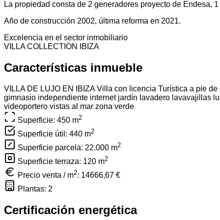
La propiedad consta de 2 generadores proyecto de Endesa, 1 p
Año de construcción 2002, última reforma en 2021.
Excelencia en el sector inmobiliario
VILLA COLLECTION IBIZA
Características inmueble
VILLA DE LUJO EN IBIZA
Villa con licencia Turística
a pie de
gimnasio
independiente
internet
jardín
lavadero
lavavajillas
l
videoportero
vistas al mar
zona verde
2
Superficie: 450
m
2
Superficie útil: 440
m
2
Superficie parcela: 22.000
m
2
Superficie terraza: 120
m
2
Precio venta / m
:
14666,67 €
Plantas: 2
Certificación energética