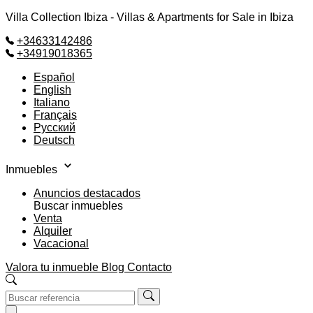
Villa Collection Ibiza - Villas & Apartments for Sale in Ibiza
+34633142486
+34919018365
Español
English
Italiano
Français
Русский
Deutsch
Inmuebles
Anuncios destacados
Buscar inmuebles
Venta
Alquiler
Vacacional
Valora tu inmueble
Blog
Contacto