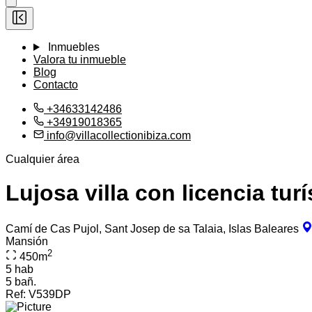
Inmuebles
Valora tu inmueble
Blog
Contacto
+34633142486
+34919018365
info@villacollectionibiza.com
Cualquier área
Lujosa villa con licencia turí
Camí de Cas Pujol, Sant Josep de sa Talaia, Islas Baleares
Mansión
2
450
m
5 hab
5 bañ.
Ref:
V539DP