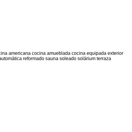
cina americana
cocina amueblada
cocina equipada
exterior
 automática
reformado
sauna
soleado
solárium
terraza