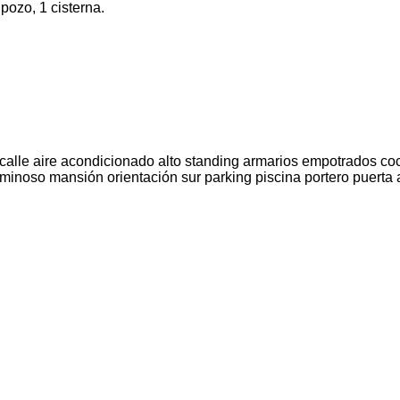
ozo, 1 cisterna.
 calle
aire acondicionado
alto standing
armarios empotrados
co
uminoso
mansión
orientación sur
parking
piscina
portero
puerta